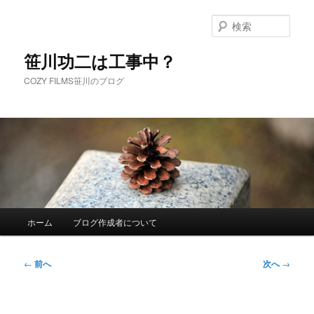
メ
イ
検
ン
索
コ
笹川功二は工事中？
ン
COZY FILMS笹川のブログ
テ
ン
ツ
へ
移
動
メ
ホーム
ブログ作成者について
イ
ン
メ
投
←
前へ
次へ
→
ニ
稿
ュ
ナ
ー
ビ