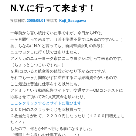
ゲ
N.Y.に行って来ます！
ー
シ
投稿日時:
2008/09/01
投稿者:
Koji_Sasagawa
ョ
ン
一年前から言い続けていた事ですが、今日からNYに
一ヶ月間行って来ます。（若干準備不足ではあるのですが…。）
あ、ちなみにN.Y.と言っても、新潟県湯沢町の温泉に
ニュウヨクしに行く訳ではありません。
アメリカのニューヨーク市にニュウヨクシに行って来るのです。
（ちょっとしつこいですね…）
９月にはいると航空券の値段がかなり下がるのですが、
それでも一ヶ月間稼がずに滞在するには結構資金がいるので、
ここ最近は普通に仕事をする以外にも、
アドミラという動画広告サイトで、交通マナーCMコンテストに
応募させて頂いて2位入賞賞金を頂いたり、
ここをクリックするとサイトに飛びます
２００円のスクラッチくじを５枚買って、
２枚当たりが出て、２２００円になったり（１２００円増えまし
た＾＾）
したので、何とかNYへ行ける事になりました。
（帰国したら良いお仕事下さい……；）