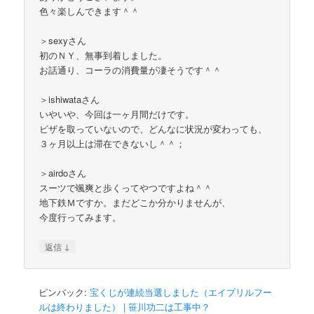
色々楽しんできます＾＾
＞sexyさん
初のＮＹ、無事到着しました。
お話通り、コーラの消費量が凄そうです＾＾
＞ishiwataさん
いやいや、今回は一ヶ月間だけです。
ビザを取っていないので、どんなに状況が変わっても、
３ヶ月以上は滞在できないし＾＾；
＞airdoさん
スーツで颯爽と歩くってやつですよね＾＾
地下鉄Ｍですか。まだどこか分かりませんが、
今度行ってみます。
↓
返信
ピンバック:
宝くじが連続当選しました（エイプリルフー
ルは終わりました） | 笹川功二は工事中？