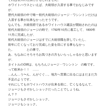
ホワイトハウスといえば、大統領が入居する事でおなじみです
が、
歴代大統領の中で唯一初代大統領のジョージ・ワシントンだけは
入居する事が出来なかったそうです。
なんでも、大統領府であるホワイトハウス建設が開始されたのは
初代大統領のジョージの時で、1792年10月に着工して、1800年
11月に完成したが、
初代大統領のジョージはすでに大統領職を辞していたし、
前年に亡くなっており完成した姿を目にする事もなかっ
た。 との事で。
あ、ちなみにそろそろお気づきの方もいらっしゃるかと思います
が、
タイトルのGWは、もちろんジョージ・ワシントン の略です。
って欧米か！！ ……
…んん…う〜ん、んがぐぐ…。地方へ営業に出るにはまだまだ力
不足のようです。
それにしてもホワイトハウスが出来る前に、亡くなるなんて、
ジョージもさぞかしショックだったことでしょうね。
ん？？
ジョージもさぞかしショック。
ジョージもショック。