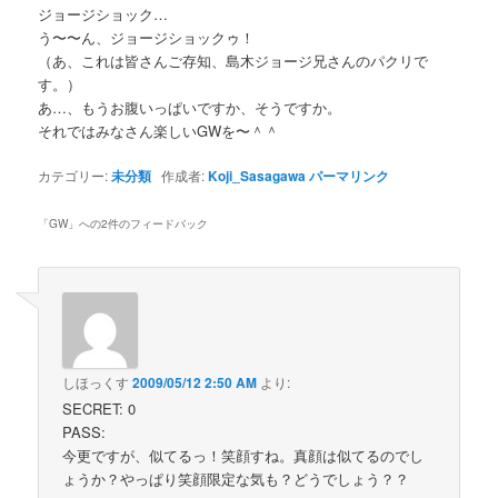
ジョージショック…
う〜〜ん、ジョージショックゥ！
（あ、これは皆さんご存知、島木ジョージ兄さんのパクリで
す。）
あ…、もうお腹いっぱいですか、そうですか。
それではみなさん楽しいGWを〜＾＾
カテゴリー:
未分類
作成者:
Koji_Sasagawa
パーマリンク
「
GW
」への2件のフィードバック
しほっくす
2009/05/12 2:50 AM
より:
SECRET: 0
PASS:
今更ですが、似てるっ！笑顔すね。真顔は似てるのでし
ょうか？やっぱり笑顔限定な気も？どうでしょう？？