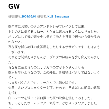
ゲ
GW
ー
シ
投稿日時:
2009/05/01
投稿者:
Koji_Sasagawa
ョ
ン
数年前にお笑いのタカアンドトシがブレイクして以来、
トシの方に似てるよね〜、とたまに言われるようになりました。
ボウズにして彼の癖を少し覚えて地方を営業で廻ったら儲かるの
かな〜と、
夜な夜な捕らぬ狸の皮算用をしたりするササガワです、おはよう
ございます。
それとは関係ありませんが、ブログの枠組みを少し変えてみまし
た。
ちなみに産まれたのはササガワの方がトシさんよりも
数ヶ月早いようなので、この外見、骨格等はパクリではないよう
です。
つまりパクさんでも、リーさんでも無い訳です。
先日、古いプロジェクターを頂いたので、早速試しに部屋の電気
を消し、
白いシーツを張って以前撮った桜の映像を流してみました。
ちょっとしたホームシアター気分で、かなりワクワクしました
が、