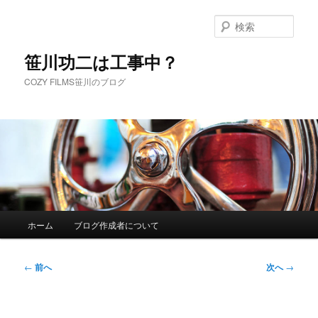
メ
イ
検
ン
索
コ
笹川功二は工事中？
ン
COZY FILMS笹川のブログ
テ
ン
ツ
へ
移
動
メ
ホーム
ブログ作成者について
イ
ン
メ
投
←
前へ
次へ
→
ニ
稿
ュ
ナ
ー
ビ