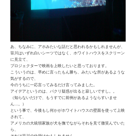
あ、ちなみに、アホみたいな話だと思われるかもしれませんが、
笹川はいずれ白いシーツではなく、ホワイトハウスをスクリーン
に見立て、
プロジェクターで映画を上映したいと思っております。
こういうのは、早めに言ったもん勝ち、みたいな所があるような
気がするので、
今のうちに一応言ってみるだけ言ってみました。
アイデアというのは、パクリ疑惑が出ると寂しいですし。。
（知らないだけで、もうすでに前例があるようならすいませ
ん…。）
という事で、今後もし何かがホワイトハウスの壁面を使って上映
されて、
アメリカの大統領家族が犬を撫でながらそれを見て微笑んでいた
ら、
それは笹川の仕掛けかもしれません。