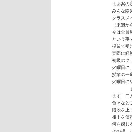
まあ案の
みんな陽
クラスメ
（来週か
今は全員
という事
授業で受
実際に経
初級のク
火曜日に
授業の一
火曜日に
まず、二
色々なと
階段を上
相手を信
何を感じ
その後、