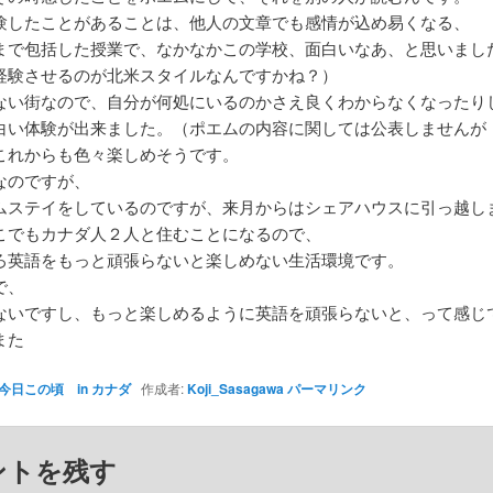
験したことがあることは、他人の文章でも感情が込め易くなる、
まで包括した授業で、なかなかこの学校、面白いなあ、と思いまし
経験させるのが北米スタイルなんですかね？）
ない街なので、自分が何処にいるのかさえ良くわからなくなったり
白い体験が出来ました。（ポエムの内容に関しては公表しませんが
これからも色々楽しめそうです。
なのですが、
ムステイをしているのですが、来月からはシェアハウスに引っ越し
こでもカナダ人２人と住むことになるので、
ろ英語をもっと頑張らないと楽しめない生活環境です。
で、
ないですし、もっと楽しめるように英語を頑張らないと、って感じ
また
今日この頃 in カナダ
作成者:
Koji_Sasagawa
パーマリンク
ントを残す