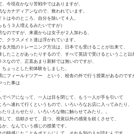
定、今現在かなり苦戦中ではありますが、
気なカナディアンなので、救われています。
イトは今のところ、自分を除いて４人。
らもう３人増えるみたいですが）
男なのですが、来週からは女子が２人加わる、
で、クラスメイト達は浮かれています。
ける大抵のトレーニング方法は、日本でも受けることが出来て、
験したことがあったりするので、すべて英語で受けるということ以
ラスなので、正直あまり新鮮では無いのですが、
、ちょっとした初体験をしました。
環にフィールドツアー という、校舎の外で行う授業があるのです
やった事は
↓
人でペアになって、一人は目を閉じて、もう一人が手を引いて
ころへ連れて行くというもので、いろいろなお店に入ってみたり、
ったり上らせたり、いろいろな物に触らせてみたり。。
頼して、信頼させて、且つ、視覚以外の感覚を鋭くさせて、
るか、なんていう感じの授業です。
その時感じたことをポエムにして、それを別の人が読むんです。