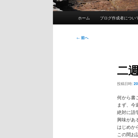
メ
ホーム
ブログ作成者につい
イ
ン
メ
投
←
前へ
ニ
稿
ュ
ナ
ー
ビ
二
ゲ
ー
シ
投稿日時:
20
ョ
ン
何から書
まず、今
絶対に語
興味があ
はじめか
この間お