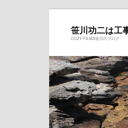
メ
イ
ン
笹川功二は工
コ
COZY FILMS笹川のブログ
ン
テ
ン
ツ
へ
移
動