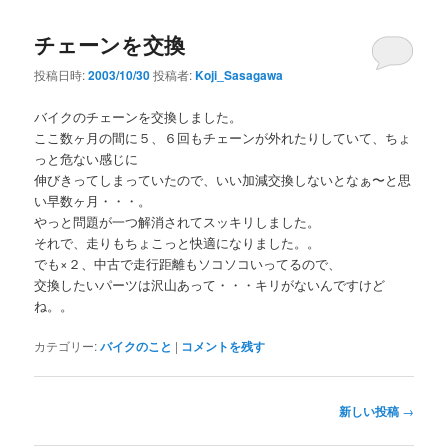
ナ
チェーンを交換
ビ
ゲ
投稿日時:
2003/10/30
投稿者:
Koji_Sasagawa
ー
シ
バイクのチェーンを交換しました。
ョ
ここ数ヶ月の間に５、６回もチェーンが外れたりしていて、ちょ
ン
っと危ない感じに
伸びきってしまっていたので、いい加減交換しないとなぁ〜と思
い早数ヶ月・・・。
やっと問題が一つ解消されてスッキリしました。
それで、走りもちょこっと快適になりました。。
でも×２、中古で走行距離もソコソコいってるので、
交換したいパーツは沢山あって・・・キリがないんですけど
ね。。
カテゴリー:
バイクのこと
|
コメントを残す
投
新しい投稿
→
稿