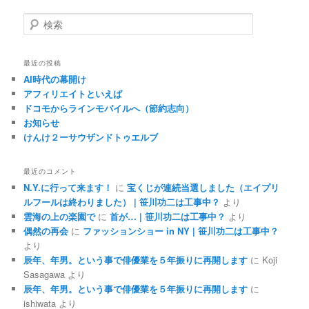
ナ
ビ
検
ゲ
索
ー
シ
最近の投稿
ョ
AI時代の幕開け
ン
アフィリエイトといえば
ドコモからラインモバイルへ（節約志向）
お知らせ
けんけ２ーサウザンドトゥエルブ
最近のコメント
N.Y.に行って来ます！
に
宝くじが連続当選しました（エイプリ
ルフールは終わりました） | 笹川功二は工事中？
より
雲海の上の楽園で
に
首が… | 笹川功二は工事中？
より
偶然の再会
に
ファッションショー in NY | 笹川功二は工事中？
より
辰年、年男。という事で俳優業を５年振りに再開します
に
Koji
Sasagawa
より
辰年、年男。という事で俳優業を５年振りに再開します
に
ishiwata
より