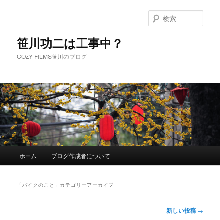
メ
サ
イ
ブ
検
ン
コ
索
コ
ン
笹川功二は工事中？
ン
テ
COZY FILMS笹川のブログ
テ
ン
ン
ツ
ツ
へ
へ
移
移
動
動
メ
ホーム
ブログ作成者について
イ
ン
メ
「
バイクのこと
」カテゴリーアーカイブ
ニ
ュ
投
新しい投稿
→
ー
稿