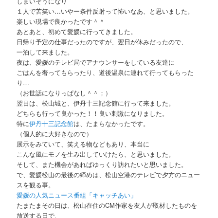
しまいそうになり
１人で苦笑い…いやー条件反射って怖いなあ、と思いました。
楽しい現場で良かったです＾＾
あとあと、初めて愛媛に行ってきました。
日帰り予定の仕事だったのですが、翌日が休みだったので、
一泊して来ました。
夜は、愛媛のテレビ局でアナウンサーをしている友達に
ごはんを奢ってもらったり、道後温泉に連れて行ってもらった
り…
（お世話になりっぱなし＾＾；）
翌日は、松山城と、伊丹十三記念館に行って来ました。
どちらも行って良かった！！良い刺激になりました。
特に
伊丹十三記念館
は、たまらなかったです。
（個人的に大好きなので）
展示をみていて、笑える物などもあり、本当に
こんな風にモノを生み出していけたら、と思いました。
そして、また機会があればゆっくり訪れたいと思いました。
で、愛媛松山の最後の締めは、松山空港のテレビで夕方のニュー
スを観る事。
愛媛の人気ニュース番組「キャッチあい」
たまたまその日は、松山在住のCM作家を友人が取材したものを
放送する日で、