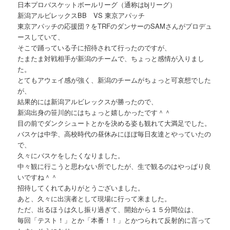
日本プロバスケットボールリーグ（通称はbjリーグ）
新潟アルビレックスBB VS 東京アパッチ
東京アパッチの応援団？をTRFのダンサーのSAMさんがプロデュ
ースしていて、
そこで踊っている子に招待されて行ったのですが、
たまたま対戦相手が新潟のチームで、ちょっと感情が入りまし
た。
とてもアウェイ感が強く、新潟のチームがちょっと可哀想でした
が、
結果的には新潟アルビレックスが勝ったので、
新潟出身の笹川的にはちょっと嬉しかったです＾＾
目の前でダンクシュートとかを決める姿も観れて大満足でした。
バスケは中学、高校時代の昼休みにほぼ毎日友達とやっていたの
で、
久々にバスケをしたくなりました。
中々観に行こうと思わない所でしたが、生で観るのはやっぱり良
いですね＾＾
招待してくれてありがとうございました。
あと、久々に出演者として現場に行って来ました。
ただ、出るほうは久し振り過ぎて、開始から１５分間位は、
毎回「テスト！」とか「本番！！」とかつられて反射的に言って