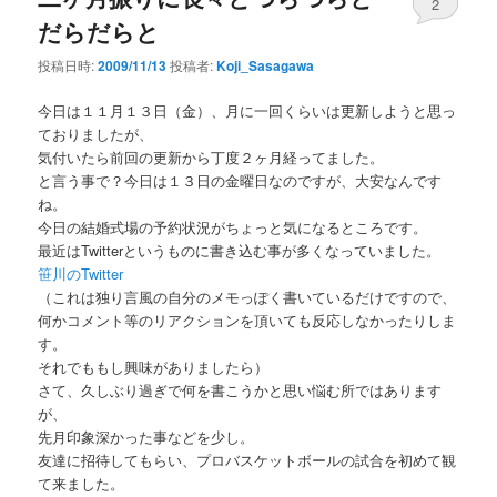
2
だらだらと
投稿日時:
2009/11/13
投稿者:
Koji_Sasagawa
今日は１１月１３日（金）、月に一回くらいは更新しようと思っ
ておりましたが、
気付いたら前回の更新から丁度２ヶ月経ってました。
と言う事で？今日は１３日の金曜日なのですが、大安なんです
ね。
今日の結婚式場の予約状況がちょっと気になるところです。
最近はTwitterというものに書き込む事が多くなっていました。
笹川のTwitter
（これは独り言風の自分のメモっぽく書いているだけですので、
何かコメント等のリアクションを頂いても反応しなかったりしま
す。
それでももし興味がありましたら）
さて、久しぶり過ぎで何を書こうかと思い悩む所ではあります
が、
先月印象深かった事などを少し。
友達に招待してもらい、プロバスケットボールの試合を初めて観
て来ました。