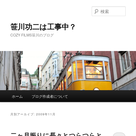
メ
サ
イ
ブ
検
ン
コ
索
コ
ン
笹川功二は工事中？
ン
テ
COZY FILMS笹川のブログ
テ
ン
ン
ツ
ツ
へ
へ
移
移
動
動
メ
ホーム
ブログ作成者について
イ
ン
メ
月別アーカイブ:
2009年11月
ニ
ュ
ー
二ヶ月振りに長々とつらつらと