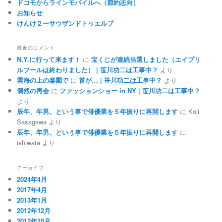
ドコモからラインモバイルへ（節約志向）
お知らせ
けんけ２ーサウザンドトゥエルブ
最近のコメント
N.Y.に行って来ます！
に
宝くじが連続当選しました（エイプリ
ルフールは終わりました） | 笹川功二は工事中？
より
雲海の上の楽園で
に
首が… | 笹川功二は工事中？
より
偶然の再会
に
ファッションショー in NY | 笹川功二は工事中？
より
辰年、年男。という事で俳優業を５年振りに再開します
に
Koji
Sasagawa
より
辰年、年男。という事で俳優業を５年振りに再開します
に
ishiwata
より
アーカイブ
2024年4月
2017年4月
2013年1月
2012年12月
2012年10月