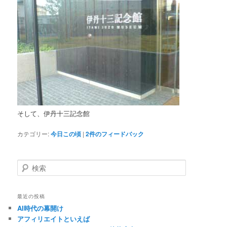
そして、伊丹十三記念館
カテゴリー:
今日この頃
|
2
件のフィードバック
検
索
最近の投稿
AI時代の幕開け
アフィリエイトといえば