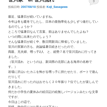
3
投稿日時:
2007/08/18
投稿者:
Koji_Sasagawa
最近、猛暑日が続いていますね。
今年は冬も暖冬でしたし、日本の亜熱帯化も少しずつ進行してい
るのでしょうか？
ところで猛暑日なんて言葉、前はありませんでしたよね？
いつの間に出来たのでしょう？
そんな猛暑日が続く中、数日間新潟に帰省していました。
笹川の実家の方も、勿論猛暑日続きだったので、
両親、兄夫婦、甥っ子2人 と、総勢７名で笹川流れに行ってき
ました。
（笹川流れ というのは、新潟県の北部にある海岸の名称で
す。）
岩場に沢山いたカニを怖がる甥っ子に持たせたり、ボートで遊ん
だりして
笹川流れに行ったのはおそらく２０年振り？位でしたが楽しんで
きました。
何だか小学生の夏休みの絵日記の絵無しバージョンみたいな文章
ですが、
今日はこの辺で。
皆様、熱中症にはお気をつけ下さい。