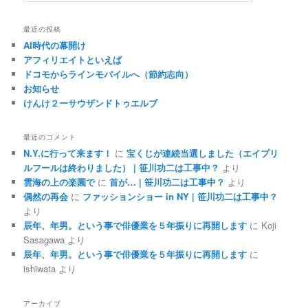
最近の投稿
AI時代の幕開け
アフィリエイトといえば
ドコモからラインモバイルへ（節約志向）
お知らせ
けんけ２ーサウザンドトゥエルブ
最近のコメント
N.Y.に行って来ます！
に
宝くじが連続当選しました（エイプリ
ルフールは終わりました） | 笹川功二は工事中？
より
雲海の上の楽園で
に
首が… | 笹川功二は工事中？
より
偶然の再会
に
ファッションショー in NY | 笹川功二は工事中？
より
辰年、年男。という事で俳優業を５年振りに再開します
に
Koji
Sasagawa
より
辰年、年男。という事で俳優業を５年振りに再開します
に
ishiwata
より
アーカイブ