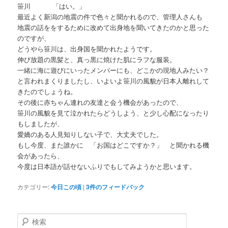
笹川 「はい。」
最近よく新潟の地震の件で色々と聞かれるので、管理人さんも
地震の話ををするために改めて出身地を聞いてきたのかと思った
のですが、
どうやら笹川は、出身国を聞かれたようです。
伸び放題の黒髪と、真っ黒に焼けた肌にラフな服装。
一緒に海に遊びにいったメンバーにも、どこかの現地人みたい？
と言われまくりましたし、いよいよ笹川の風貌が日本人離れして
きたのでしょうね。
その後に赤ちゃん連れの友達と会う機会があったので、
笹川の風貌を見て泣かれたらどうしよう、と少し心配になったり
もしましたが、
愛嬌のある人見知りしない子で、大丈夫でした。
もし今度、また誰かに 「お国はどこですか？」 と聞かれる機
会があったら、
今度は日本語が話せないふりでもしてみようかと思います。
カテゴリー:
今日この頃
|
3
件のフィードバック
検
索