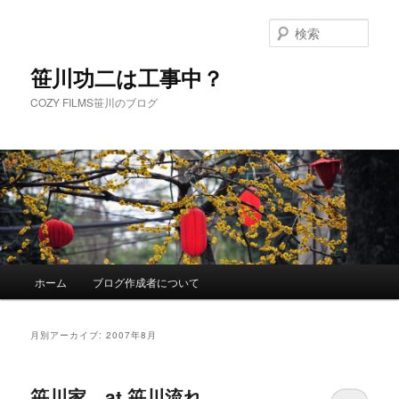
メ
サ
イ
ブ
検
ン
コ
索
コ
ン
笹川功二は工事中？
ン
テ
COZY FILMS笹川のブログ
テ
ン
ン
ツ
ツ
へ
へ
移
移
動
動
メ
ホーム
ブログ作成者について
イ
ン
メ
月別アーカイブ:
2007年8月
ニ
ュ
ー
笹川家 at 笹川流れ