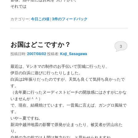
それでは
カテゴリー:
今日この頃
|
3
件のフィードバック
お国はどこですか？
3
投稿日時:
2007/08/02
投稿者:
Koji_Sasagawa
最近は、Vシネマの制作のお手伝いで茨城に行ったり、
伊豆の白浜に遊びに行ったりしました。
白浜は2年振りだったのですが、天気も良くて気持ち良かったで
す。
（去年夏に行ったヌーディストビーチの開放感にはさすがにかな
いませんが＾＾）
で、現在、結構焼けています。一昔風に言えば、ガングロ風味で
す。
いや～夏ですね。
新潟中越沖地震の影響で原発が止まったり、被災者が沢山出た
り。
自然の力の前では人間は無力だな、と思わせられますね。